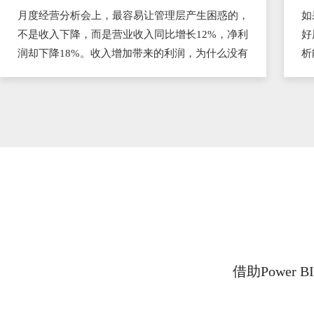
月度经营分析会上，最容易让管理层产生困惑的，
如
不是收入下降，而是营业收入同比增长12%，净利
好
润却下降18%。收入增加带来的利润，为什么没有
析
留在企业里？要回答这个问题，不能只看收入和利
标
润两个结果指标，而要沿着利润形成过程，逐层拆
否
解价格、销量、产品结构、成本和费用的影响。
借助Powe