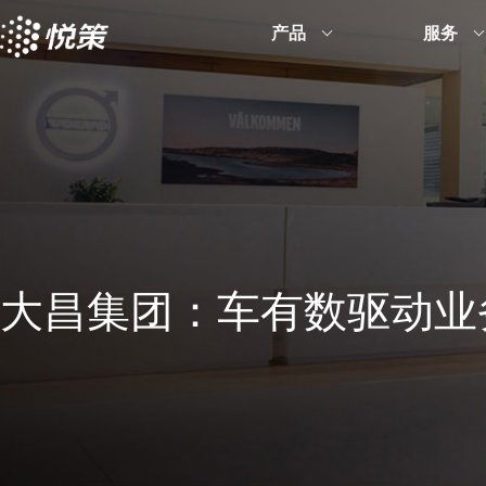
产品
服务
大昌集团：车有数驱动业