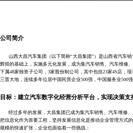
公司简介
山西大昌汽车集团（以下简称“大昌集团”）是山西省汽车销
辉煌的基础上，实施多元化发展，成为集汽车销售、汽车维修、
下属48家独资子公司，3家股份制公司，其中包括23家4S店，
三晋大地，连续多年位居中国民营企业500强，中国服务业500
目标：建立汽车数字化经营分析平台，实现决策支
经过多年的发展，大昌集团已成为集汽车销售、汽车维修、房
把信息化作为首要工程，坚持发展信息化是推动企业管理方式的
规模的快速扩张，企业也面临着一些挑战：