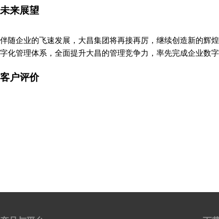
未来展望
伴随企业的飞速发展，大昌集团将再接再厉，继续创造新的辉煌
字化管理体系，全面提升大昌的管理竞争力，率先完成企业数字
客户评价