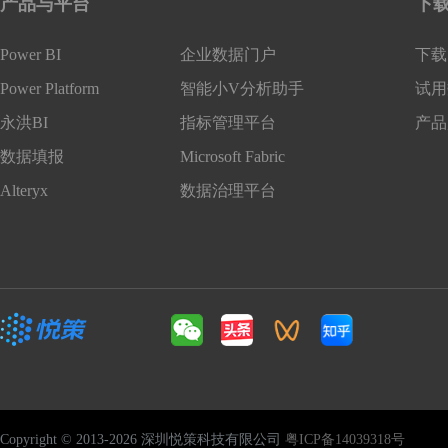
产品与平台
下
Power BI
企业数据门户
下载 
Power Platform
智能小V分析助手
试用
永洪BI
指标管理平台
产品
数据填报
Microsoft Fabric
Alteryx
数据治理平台
Copyright © 2013-2026 深圳悦策科技有限公司
粤ICP备14039318号